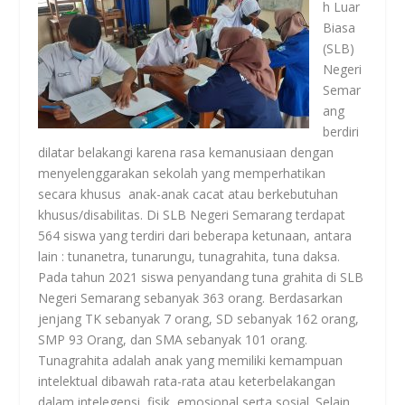
h Luar
Biasa
(SLB)
Negeri
Semar
ang
berdiri
dilatar belakangi karena rasa kemanusiaan dengan
menyelenggarakan sekolah yang memperhatikan
secara khusus anak-anak cacat atau berkebutuhan
khusus/disabilitas. Di SLB Negeri Semarang terdapat
564 siswa yang terdiri dari beberapa ketunaan, antara
lain : tunanetra, tunarungu, tunagrahita, tuna daksa.
Pada tahun 2021 siswa penyandang tuna grahita di SLB
Negeri Semarang sebanyak 363 orang. Berdasarkan
jenjang TK sebanyak 7 orang, SD sebanyak 162 orang,
SMP 93 Orang, dan SMA sebanyak 101 orang.
Tunagrahita adalah anak yang memiliki kemampuan
intelektual dibawah rata-rata atau keterbelakangan
dalam intelegensi, fisik, emosional serta sosial. Selain