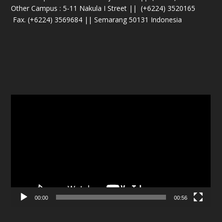
Other Campus : 5-11 Nakula I Street ||
(+6224) 3520165
Fax. (+6224) 3569684 || Semarang 50131 Indonesia
Pemutar
Video
00:00
00:56