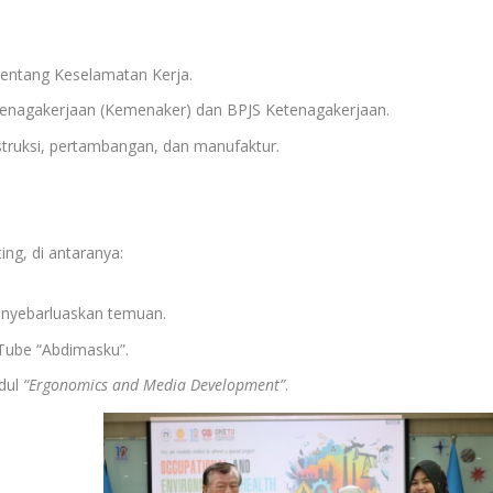
entang Keselamatan Kerja.
enagakerjaan (Kemenaker) dan BPJS Ketenagakerjaan.
truksi, pertambangan, dan manufaktur.
ng, di antaranya:
 menyebarluaskan temuan.
Tube “Abdimasku”.
udul
“Ergonomics and Media Development”
.