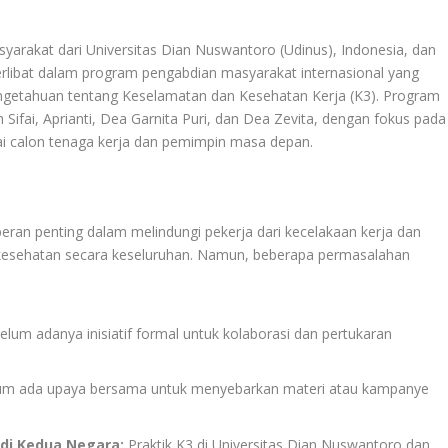
rakat dari Universitas Dian Nuswantoro (Udinus), Indonesia, dan
terlibat dalam program pengabdian masyarakat internasional yang
ngetahuan tentang Keselamatan dan Kesehatan Kerja (K3). Program
fah Sifai, Aprianti, Dea Garnita Puri, dan Dea Zevita, dengan fokus pada
i calon tenaga kerja dan pemimpin masa depan.
eran penting dalam melindungi pekerja dari kecelakaan kerja dan
 kesehatan secara keseluruhan. Namun, beberapa permasalahan
lum adanya inisiatif formal untuk kolaborasi dan pertukaran
m ada upaya bersama untuk menyebarkan materi atau kampanye
di Kedua Negara:
Praktik K3 di Universitas Dian Nuswantoro dan