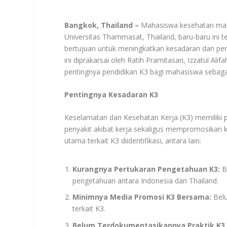
Bangkok, Thailand –
Mahasiswa kesehatan masya
Universitas Thammasat, Thailand, baru-baru ini 
bertujuan untuk meningkatkan kesadaran dan pe
ini diprakarsai oleh Ratih Pramitasari, Izzatul Ali
pentingnya pendidikan K3 bagi mahasiswa sebaga
Pentingnya Kesadaran K3
Keselamatan dan Kesehatan Kerja (K3) memiliki p
penyakit akibat kerja sekaligus mempromosikan
utama terkait K3 diidentifikasi, antara lain:
Kurangnya Pertukaran Pengetahuan K3:
Be
pengetahuan antara Indonesia dan Thailand.
Minimnya Media Promosi K3 Bersama:
Belu
terkait K3.
Belum Terdokumentasikannya Praktik K3 