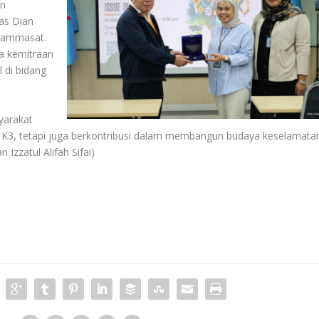
an
as Dian
hammasat.
a kemitraan
 di bidang
yarakat
K3, tetapi juga berkontribusi dalam membangun budaya keselamata
 Izzatul Alifah Sifai)