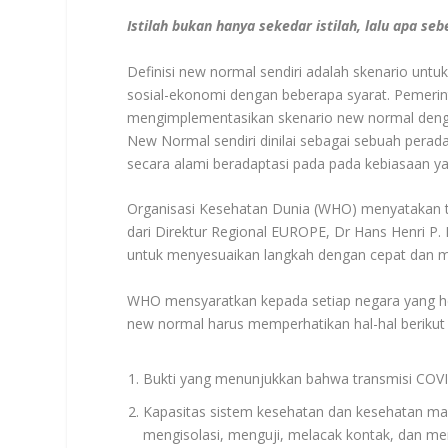
Istilah bukan hanya sekedar istilah, lalu apa s
Definisi new normal sendiri adalah skenario u
sosial-ekonomi dengan beberapa syarat. Pemeri
mengimplementasikan skenario new normal denga
New Normal sendiri dinilai sebagai sebuah pera
secara alami beradaptasi pada pada kebiasaan ya
Organisasi Kesehatan Dunia (WHO) menyatakan t
dari Direktur Regional EUROPE, Dr Hans Henri P.
untuk menyesuaikan langkah dengan cepat dan 
WHO mensyaratkan kepada setiap negara yang he
new normal harus memperhatikan hal-hal berikut i
Bukti yang menunjukkan bahwa transmisi COVID
Kapasitas sistem kesehatan dan kesehatan mas
mengisolasi, menguji, melacak kontak, dan me