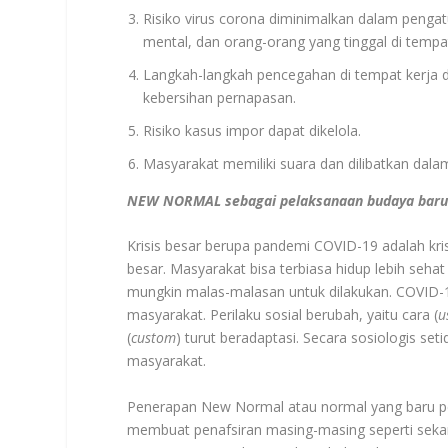
Risiko virus corona diminimalkan dalam pengatu
mental, dan orang-orang yang tinggal di tempa
Langkah-langkah pencegahan di tempat kerja dit
kebersihan pernapasan.
Risiko kasus impor dapat dikelola.
Masyarakat memiliki suara dan dilibatkan dal
NEW NORMAL sebagai pelaksanaan budaya baru d
Krisis besar berupa pandemi COVID-19 adalah kr
besar. Masyarakat bisa terbiasa hidup lebih seha
mungkin malas-malasan untuk dilakukan. COVID-19
masyarakat. Perilaku sosial berubah, yaitu cara (
u
(
custom
) turut beradaptasi. Secara sosiologis se
masyarakat.
Penerapan New Normal atau normal yang baru pe
membuat penafsiran masing-masing seperti seka