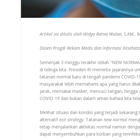
Artikel ini ditulis oleh Widya Ratna Wulan, S.KM.,
Dosen Progdi Rekam Medis dan Informasi Kesehat
Semenjak 3 minggu terakhir istilah “NEW NORMAL” 
di telinga kita. Presiden RI meminta jajarannya 
tatanan normal baru di tengah pandemi COVID-1
masyarakat lebih memahami apa yang harus dilaku
jarak, memakai masker, mencuci tangan, hingga s
COVID-19 dan bukan dalam artian bahwa kita telah
Melihat situasi dan kondisi yang terjadi sekaran
alternatif
exit strategy.
Tatanan
new normal
merup
tetap menjalankan aktivitas normal namun deng
dapat menyembuhkan para korban yang terinfeks