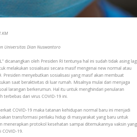
 M.KM
an Universitas Dian Nuswantoro
dicanangkan oleh Presiden RI tentunya hal ini sudah tidak asing lag
untuk melakukan sosialisasi secara masif mengenai new normal atau
9. Presiden menyebutkan sosialisasi yang masif akan membuat
kan saat beraktivitas di luar rumah. Misalnya mulai dari menjaga
oal larangan berkerumun. Hal itu untuk menghindari penularan
 terbebas dari virus COVID-19 ini.
g terkait COVID-19 maka tatanan kehidupan normal baru ini
menjadi
akan transformasi perilaku hidup di masyarakat yang baru untuk
an menerapkan protokol kesehatan sampai ditemukannya vaksin yan
i COVID-19.