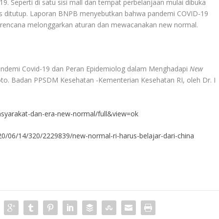
Seperti di satu sisi mall dan tempat perbelanjaan mulai dibuka
us ditutup. Laporan BNPB menyebutkan bahwa pandemi COVID-19
berencana melonggarkan aturan dan mewacanakan new normal.
andemi Covid-19 dan Peran Epidemiolog dalam Menghadapi
New
loto. Badan PPSDM Kesehatan -Kementerian Kesehatan RI, oleh Dr. I
syarakat-dan-era-new-normal/full&view=ok
0/06/14/320/2229839/new-normal-ri-harus-belajar-dari-china