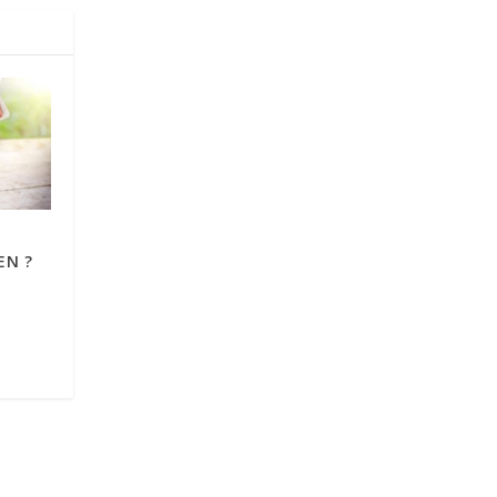
N
EN ?