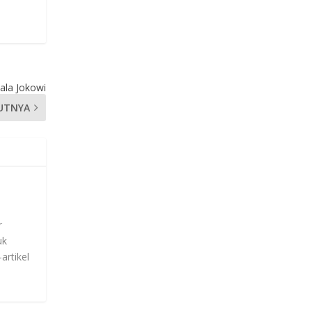
 ala Jokowi
UTNYA
r
uk
artikel