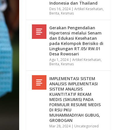
Indonesia dan Thailand
Des 16, 2024
|
Artikel Kesehatan
,
Berita
,
Kesmas
Gerakan Pengendalian
Hipertensi melalui Senam
dan Edukasi Kesehatan
pada Kelompok Berisiko di
Lingkungan RT.05/ RW.01
Desa Rowosari
Agu 1, 2024
|
Artikel Kesehatan
,
Berita
,
Kesmas
IMPLEMENTASI SISTEM
ANALISIS IMPLEMENTASI
SISTEM ANALISIS
KUANTITATIF REKAM
MEDIS (SIKUMIS) PADA
FORMULIR RESUME MEDIS
DI RSU PKU
MUHAMMADIYAH GUBUG,
GROBOGAN
Mar 28, 2024
|
Uncategorized