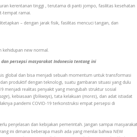
ran kerentanan tinggi , terutama di panti jompo, fasilitas kesehatan
t-tempat ramai.
etapkan – dengan jarak fisik, fasilitas mencuci tangan, dan
am kehidupan new normal.
an persepsi masyarakat Indonesia tentang ini
isis global dan bisa menjadi sebuah momentum untuk transformasi
t dan produktif dengan teknologi, suatu gambaran situasi yang dulu
 menjadi realitas penyakit yang mengubah struktur sosial
sage
), kebiasaan (
folkways
), tata kelakuan (
mores
), dan adat istiadat
tidaknya pandemi COVID-19 terkonstruksi empat persepsi di
rlu penjelasan dan kebijakan pemerintah. Jangan sampai masyaraka
rang ini dimana beberapa masih ada yang menilai bahwa NEW