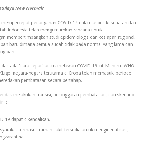
ebetulnya New Normal?
ntuk mempercepat penanganan COVID-19 dalam aspek kesehatan dan
ntah Indonesia telah mengumumkan rencana untuk
n mempertimbangkan studi epidemiologis dan kesiapan regional.
daban baru dimana semua sudah tidak pada normal yang lama dan
ng baru.
idak ada “cara cepat” untuk melawan COVID-19 ini. Menurut WHO
 Kluge, negara-negara terutama di Eropa telah memasuki periode
meredakan pembatasan secara bertahap.
ndak melakukan transisi, pelonggaran pembatasan, dan skenario
ni :
-19 dapat dikendalikan.
yarakat termasuk rumah sakit tersedia untuk mengidentifikasi,
ngkarantina.