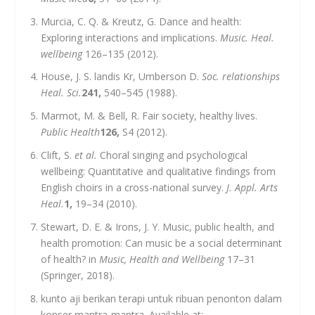
Murcia, C. Q. & Kreutz, G. Dance and health:
Exploring interactions and implications.
Music. Heal.
wellbeing
126–135 (2012).
House, J. S. landis Kr, Umberson D.
Soc. relationships
Heal. Sci.
241,
540–545 (1988).
Marmot, M. & Bell, R. Fair society, healthy lives.
Public Health
126,
S4 (2012).
Clift, S.
et al.
Choral singing and psychological
wellbeing: Quantitative and qualitative findings from
English choirs in a cross-national survey.
J. Appl. Arts
Heal.
1,
19–34 (2010).
Stewart, D. E. & Irons, J. Y. Music, public health, and
health promotion: Can music be a social determinant
of health? in
Music, Health and Wellbeing
17–31
(Springer, 2018).
kunto aji berikan terapi untuk ribuan penonton dalam
konser mantra-mantra. Available at: