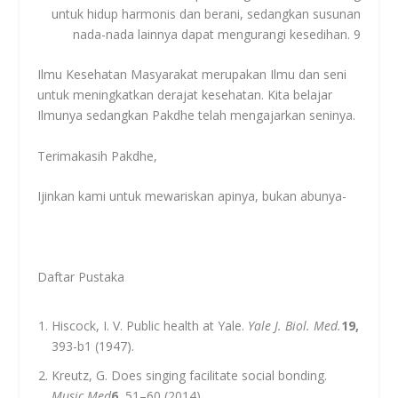
untuk hidup harmonis dan berani, sedangkan susunan
nada-nada lainnya dapat mengurangi kesedihan.
9
Ilmu Kesehatan Masyarakat merupakan Ilmu dan seni
untuk meningkatkan derajat kesehatan. Kita belajar
Ilmunya sedangkan Pakdhe telah mengajarkan seninya.
Terimakasih Pakdhe,
Ijinkan kami untuk mewariskan apinya, bukan abunya-
Daftar Pustaka
Hiscock, I. V. Public health at Yale.
Yale J. Biol. Med.
19,
393-b1 (1947).
Kreutz, G. Does singing facilitate social bonding.
Music Med
6,
51–60 (2014).