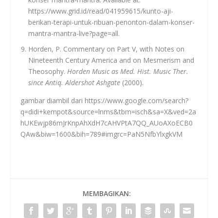
https://www.grid.id/read/041959615/kunto-aji-
berikan-terapi-untuk-ribuan-penonton-dalam-konser-
mantra-mantra-live?page=all.
Horden, P. Commentary on Part V, with Notes on
Nineteenth Century America and on Mesmerism and
Theosophy.
Horden Music as Med. Hist. Music Ther.
since Antiq. Aldershot Ashgate
(2000).
gambar diambil dari https://www.google.com/search?
q=didi+kempot&source=lnms&tbm=isch&sa=X&ved=2a
hUKEwjp86mJrKnpAhXdH7cAHVPtA7QQ_AUoAXoECB0
QAw&biw=1600&bih=789#imgrc=PaN5NfbYlxgkVM
MEMBAGIKAN: