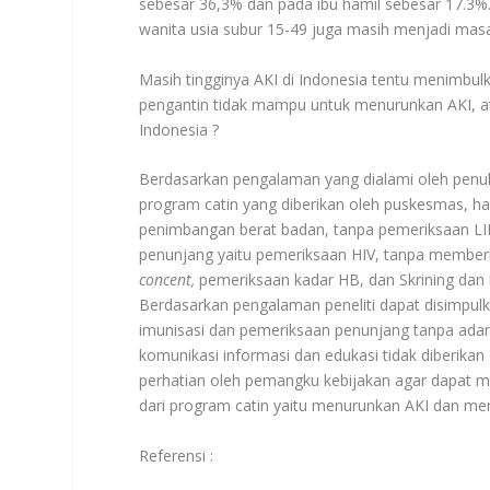
sebesar 36,3% dan pada ibu hamil sebesar 17.3%. 
wanita usia subur 15-49 juga masih menjadi mas
Masih tingginya AKI di Indonesia tentu menimbu
pengantin tidak mampu untuk menurunkan AKI, at
Indonesia ?
Berdasarkan pengalaman yang dialami oleh penuli
program catin yang diberikan oleh puskesmas, ha
penimbangan berat badan, tanpa pemeriksaan LI
penunjang yaitu pemeriksaan HIV, tanpa member
concent,
pemeriksaan kadar HB, dan Skrining dan i
Berdasarkan pengalaman peneliti dapat disimpulk
imunisasi dan pemeriksaan penunjang tanpa adany
komunikasi informasi dan edukasi tidak diberikan
perhatian oleh pemangku kebijakan agar dapat me
dari program catin yaitu menurunkan AKI dan men
Referensi :