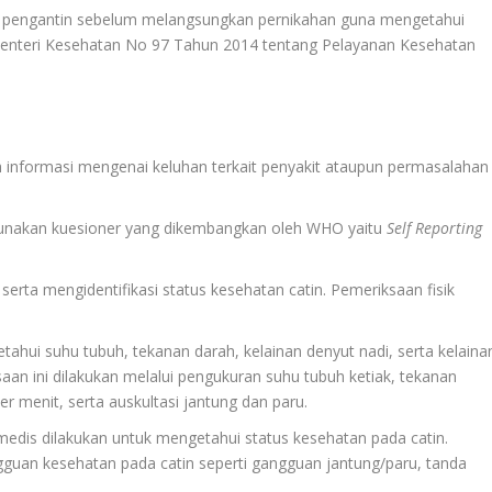
n pengantin sebelum melangsungkan pernikahan guna mengetahui
Menteri Kesehatan No 97 Tahun 2014 tentang Pelayanan Kesehatan
nformasi mengenai keluhan terkait penyakit ataupun permasalahan
unakan kuesioner yang dikembangkan oleh WHO yaitu
Self Reporting
erta mengidentifikasi status kesehatan catin. Pemeriksaan fisik
tahui suhu tubuh, tekanan darah, kelainan denyut nadi, serta kelaina
aan ini dilakukan melalui pengukuran suhu tubuh ketiak, tekanan
er menit, serta auskultasi jantung dan paru.
 medis dilakukan untuk mengetahui status kesehatan pada catin.
guan kesehatan pada catin seperti gangguan jantung/paru, tanda