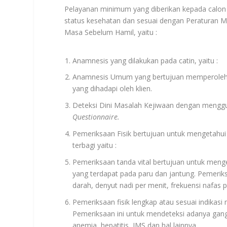
Pelayanan minimum yang diberikan kepada calo
status kesehatan dan sesuai dengan Peraturan 
Masa Sebelum Hamil, yaitu :
Anamnesis yang dilakukan pada catin, yaitu :
Anamnesis Umum yang bertujuan memperoleh i
yang dihadapi oleh klien.
Deteksi Dini Masalah Kejiwaan dengan mengg
Questionnaire
.
Pemeriksaan Fisik bertujuan untuk mengetahui s
terbagi yaitu :
Pemeriksaan tanda vital bertujuan untuk menge
yang terdapat pada paru dan jantung. Pemeriks
darah, denyut nadi per menit, frekuensi nafas p
Pemeriksaan fisik lengkap atau sesuai indikasi
Pemeriksaan ini untuk mendeteksi adanya gang
anemia, hepatitis, IMS dan hal lainnya