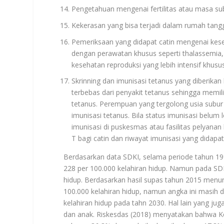
Pengetahuan mengenai fertilitas atau masa su
Kekerasan yang bisa terjadi dalam rumah tang
Pemeriksaan yang didapat catin mengenai keseh
dengan perawatan khusus seperti thalassemia, n
kesehatan reproduksi yang lebih intensif khus
Skrinning dan imunisasi tetanus yang diberikan
terbebas dari penyakit tetanus sehingga memili
tetanus. Perempuan yang tergolong usia subur
imunisasi tetanus. Bila status imunisasi belu
imunisasi di puskesmas atau fasilitas pelyanan 
T bagi catin dan riwayat imunisasi yang didapa
Berdasarkan data SDKI, selama periode tahun 1
228 per 100.000 kelahiran hidup. Namun pada SDK
hidup. Berdasarkan hasil supas tahun 2015 men
100.000 kelahiran hidup, namun angka ini masih d
kelahiran hidup pada tahn 2030. Hal lain yang j
dan anak. Riskesdas (2018) menyatakan bahwa K