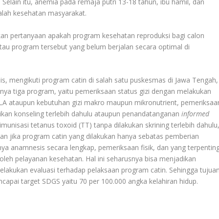
Selain itu, anemia pada remaja putri 13-18 tahun, ibu hamil, dan
alah kesehatan masyarakat.
lkan pertanyaan apakah program kesehatan reproduksi bagi calon
au program tersebut yang belum berjalan secara optimal di
s, mengikuti program catin di salah satu puskesmas di Jawa Tengah,
nya tiga program, yaitu pemeriksaan status gizi dengan melakukan
LA ataupun kebutuhan gizi makro maupun mikronutrient, pemeriksaa
ikan konseling terlebih dahulu ataupun penandatanganan
informed
munisasi tetanus toxoid (TT) tanpa dilakukan skrining terlebih dahulu
an jika program catin yang dilakukan hanya sebatas pemberian
a anamnesis secara lengkap, pemeriksaan fisik, dan yang terpentin
 oleh pelayanan kesehatan. Hal ini seharusnya bisa menjadikan
lakukan evaluasi terhadap pelaksaan program catin. Sehingga tujua
capai target SDGS yaitu 70 per 100.000 angka kelahiran hidup.