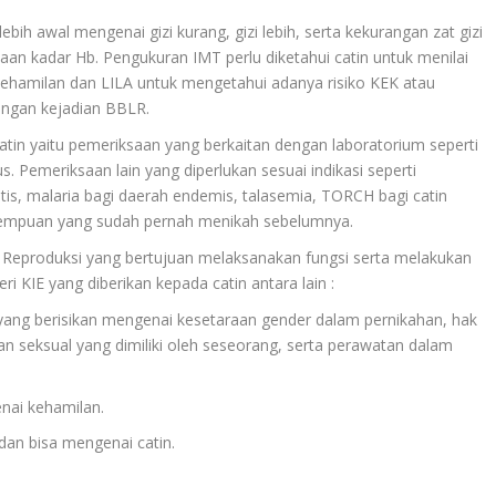
bih awal mengenai gizi kurang, gizi lebih, serta kekurangan zat gizi
aan kadar Hb. Pengukuran IMT perlu diketahui catin untuk menilai
 kehamilan dan LILA untuk mengetahui adanya risiko KEK atau
engan kejadian BBLR.
tin yaitu pemeriksaan yang berkaitan dengan laboratorium seperti
 Pemeriksaan lain yang diperlukan sesuai indikasi seperti
itis, malaria bagi daerah endemis, talasemia, TORCH bagi catin
erempuan yang sudah pernah menikah sebelumnya.
 Reproduksi yang bertujuan melaksanakan fungsi serta melakukan
i KIE yang diberikan kepada catin antara lain :
ang berisikan mengenai kesetaraan gender dalam pernikahan, hak
n seksual yang dimiliki oleh seseorang, serta perawatan dalam
nai kehamilan.
dan bisa mengenai catin.