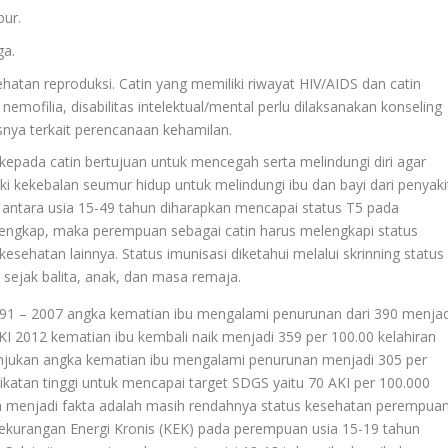
bur.
ga.
atan reproduksi. Catin yang memiliki riwayat HIV/AIDS dan catin
emofilia, disabilitas intelektual/mental perlu dilaksanakan konseling
usnya terkait perencanaan kehamilan.
 kepada catin bertujuan untuk mencegah serta melindungi diri agar
ki kekebalan seumur hidup untuk melindungi ibu dan bayi dari penyaki
 antara usia 15-49 tahun diharapkan mencapai status T5 pada
m lengkap, maka perempuan sebagai catin harus melengkapi status
kesehatan lainnya. Status imunisasi diketahui melalui skrinning status
t sejak balita, anak, dan masa remaja.
991 – 2007 angka kematian ibu mengalami penurunan dari 390 menjad
I 2012 kematian ibu kembali naik menjadi 359 per 100.00 kelahiran
unjukan angka kematian ibu mengalami penurunan menjadi 305 per
ikatan tinggi untuk mencapai target SDGS yaitu 70 AKI per 100.000
uga menjadi fakta adalah masih rendahnya status kesehatan perempua
ekurangan Energi Kronis (KEK) pada perempuan usia 15-19 tahun